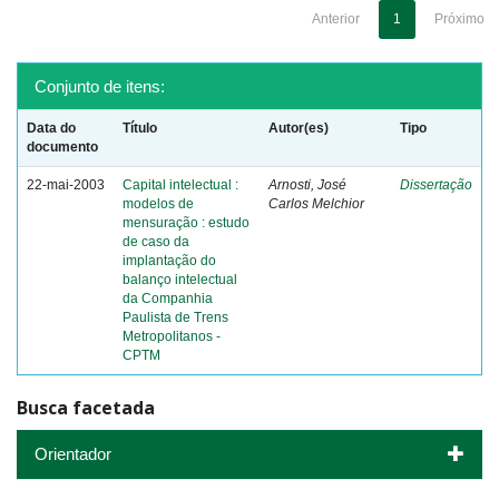
Anterior
1
Próximo
Conjunto de itens:
Data do
Título
Autor(es)
Tipo
documento
22-mai-2003
Capital intelectual :
Arnosti, José
Dissertação
modelos de
Carlos Melchior
mensuração : estudo
de caso da
implantação do
balanço intelectual
da Companhia
Paulista de Trens
Metropolitanos -
CPTM
Busca facetada
Orientador