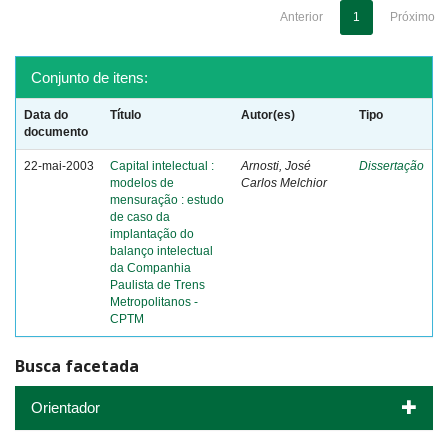
Anterior
1
Próximo
Conjunto de itens:
Data do
Título
Autor(es)
Tipo
documento
22-mai-2003
Capital intelectual :
Arnosti, José
Dissertação
modelos de
Carlos Melchior
mensuração : estudo
de caso da
implantação do
balanço intelectual
da Companhia
Paulista de Trens
Metropolitanos -
CPTM
Busca facetada
Orientador