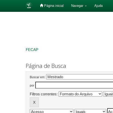
Página inicial
Navegar
Ajuda
Skip
navigation
FECAP
Página de Busca
Buscar em:
por
Filtros correntes: