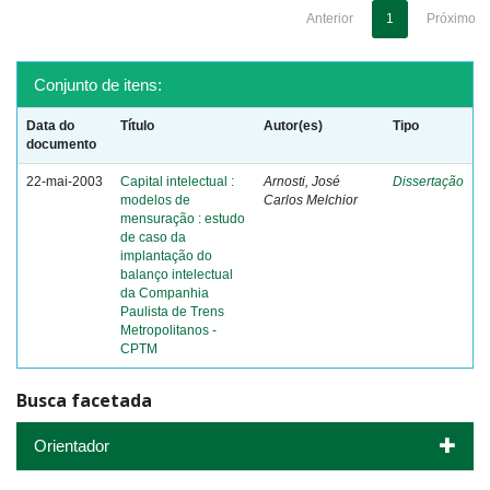
Anterior
1
Próximo
Conjunto de itens:
Data do
Título
Autor(es)
Tipo
documento
22-mai-2003
Capital intelectual :
Arnosti, José
Dissertação
modelos de
Carlos Melchior
mensuração : estudo
de caso da
implantação do
balanço intelectual
da Companhia
Paulista de Trens
Metropolitanos -
CPTM
Busca facetada
Orientador