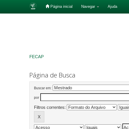
Página inicial
Navegar
Ajuda
Skip
navigation
FECAP
Página de Busca
Buscar em:
por
Filtros correntes: