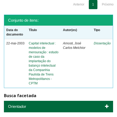
Anterior
1
Próximo
Conjunto de itens:
Data do
Título
Autor(es)
Tipo
documento
22-mai-2003
Capital intelectual :
Arnosti, José
Dissertação
modelos de
Carlos Melchior
mensuração : estudo
de caso da
implantação do
balanço intelectual
da Companhia
Paulista de Trens
Metropolitanos -
CPTM
Busca facetada
Orientador