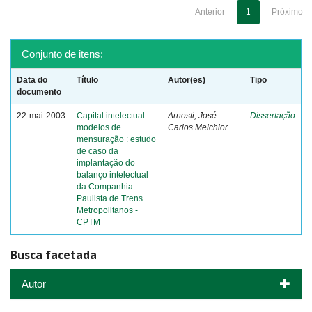
Anterior
1
Próximo
Conjunto de itens:
Data do
Título
Autor(es)
Tipo
documento
22-mai-2003
Capital intelectual :
Arnosti, José
Dissertação
modelos de
Carlos Melchior
mensuração : estudo
de caso da
implantação do
balanço intelectual
da Companhia
Paulista de Trens
Metropolitanos -
CPTM
Busca facetada
Autor