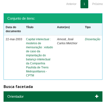
Anterior
1
Próximo
Conjunto de itens:
Data do
Título
Autor(es)
Tipo
documento
22-mai-2003
Capital intelectual :
Arnosti, José
Dissertação
modelos de
Carlos Melchior
mensuração : estudo
de caso da
implantação do
balanço intelectual
da Companhia
Paulista de Trens
Metropolitanos -
CPTM
Busca facetada
Orientador