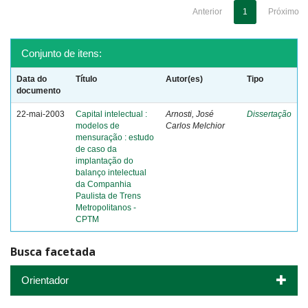
Anterior
1
Próximo
Conjunto de itens:
Data do
Título
Autor(es)
Tipo
documento
22-mai-2003
Capital intelectual :
Arnosti, José
Dissertação
modelos de
Carlos Melchior
mensuração : estudo
de caso da
implantação do
balanço intelectual
da Companhia
Paulista de Trens
Metropolitanos -
CPTM
Busca facetada
Orientador