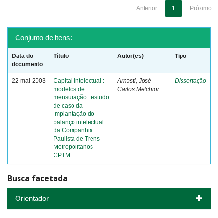
Anterior
1
Próximo
Conjunto de itens:
Data do
Título
Autor(es)
Tipo
documento
22-mai-2003
Capital intelectual :
Arnosti, José
Dissertação
modelos de
Carlos Melchior
mensuração : estudo
de caso da
implantação do
balanço intelectual
da Companhia
Paulista de Trens
Metropolitanos -
CPTM
Busca facetada
Orientador