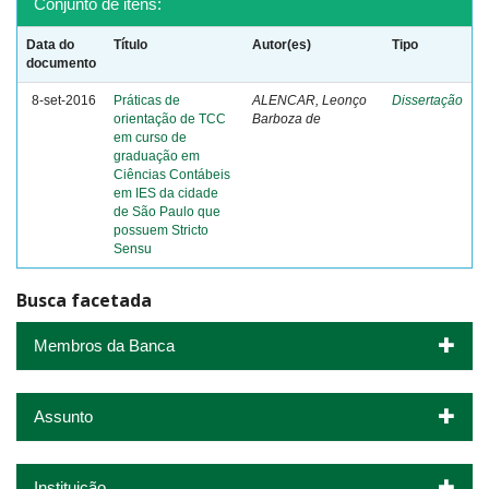
Conjunto de itens:
Data do
Título
Autor(es)
Tipo
documento
8-set-2016
Práticas de
ALENCAR, Leonço
Dissertação
orientação de TCC
Barboza de
em curso de
graduação em
Ciências Contábeis
em IES da cidade
de São Paulo que
possuem Stricto
Sensu
Busca facetada
Membros da Banca
Assunto
Instituição