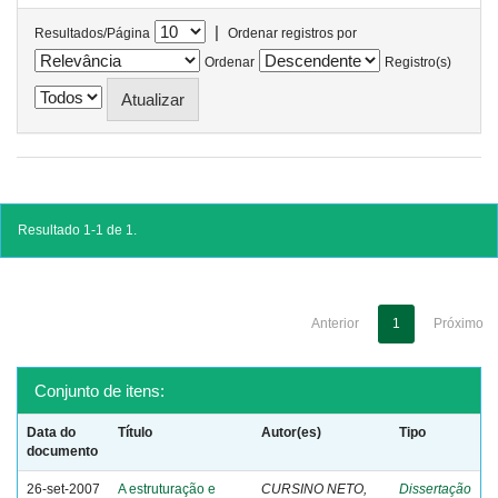
|
Resultados/Página
Ordenar registros por
Ordenar
Registro(s)
Resultado 1-1 de 1.
Anterior
1
Próximo
Conjunto de itens:
Data do
Título
Autor(es)
Tipo
documento
26-set-2007
A estruturação e
CURSINO NETO,
Dissertação