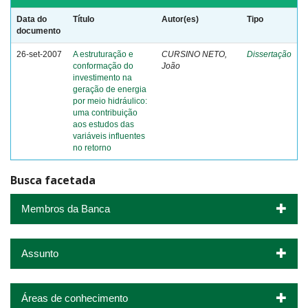
Data do
Título
Autor(es)
Tipo
documento
26-set-2007
A estruturação e
CURSINO NETO,
Dissertação
conformação do
João
investimento na
geração de energia
por meio hidráulico:
uma contribuição
aos estudos das
variáveis influentes
no retorno
Busca facetada
Membros da Banca
Assunto
Áreas de conhecimento