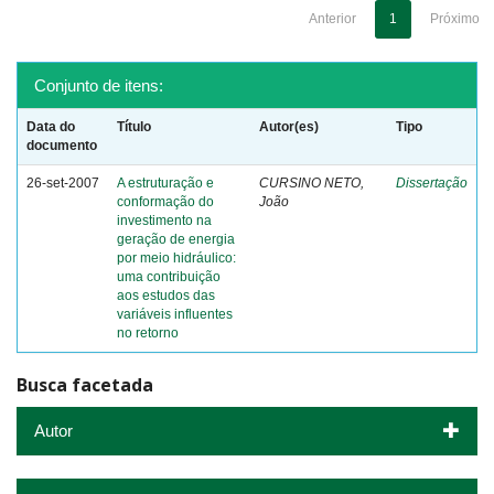
Anterior
1
Próximo
Conjunto de itens:
Data do
Título
Autor(es)
Tipo
documento
26-set-2007
A estruturação e
CURSINO NETO,
Dissertação
conformação do
João
investimento na
geração de energia
por meio hidráulico:
uma contribuição
aos estudos das
variáveis influentes
no retorno
Busca facetada
Autor