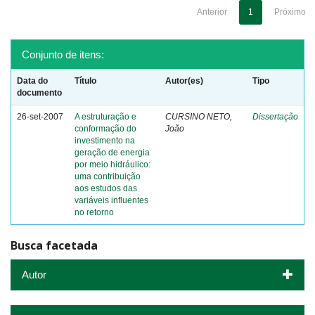
Anterior
1
Próximo
Conjunto de itens:
Data do
Título
Autor(es)
Tipo
documento
26-set-2007
A estruturação e
CURSINO NETO,
Dissertação
conformação do
João
investimento na
geração de energia
por meio hidráulico:
uma contribuição
aos estudos das
variáveis influentes
no retorno
Busca facetada
Autor