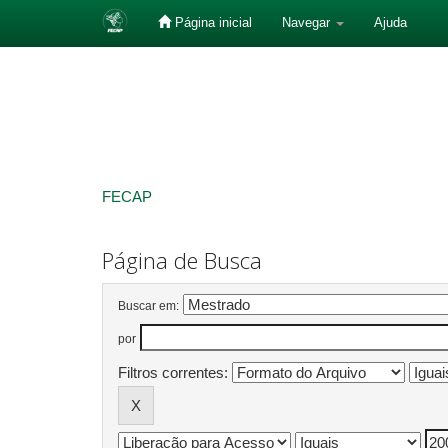
Página inicial
Navegar
Ajuda
Skip
navigation
FECAP
Página de Busca
Buscar em:
por
Filtros correntes: