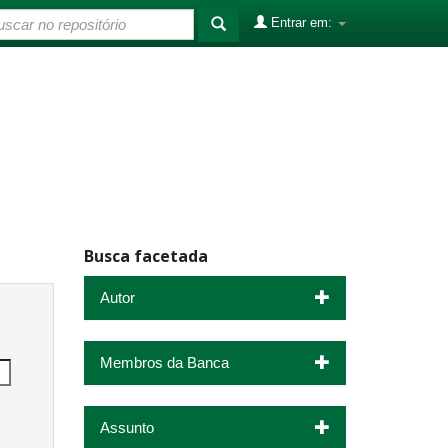
Entrar em:
Busca facetada
Autor
Membros da Banca
Assunto