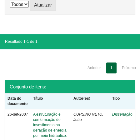
Resultado 1-1 de 1.
Anterior
1
Próximo
Conjunto de itens:
Data do
Título
Autor(es)
Tipo
documento
26-set-2007
A estruturação e
CURSINO NETO,
Dissertação
conformação do
João
investimento na
geração de energia
por meio hidráulico: