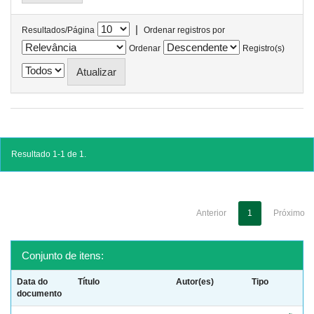
|
Resultados/Página
Ordenar registros por
Ordenar
Registro(s)
Resultado 1-1 de 1.
Anterior
1
Próximo
Conjunto de itens:
Data do
Título
Autor(es)
Tipo
documento