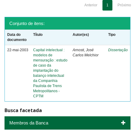
Anterior
1
Próximo
Conjunto de itens:
Data do
Título
Autor(es)
Tipo
documento
22-mai-2003
Capital intelectual :
Arnosti, José
Dissertação
modelos de
Carlos Melchior
mensuração : estudo
de caso da
implantação do
balanço intelectual
da Companhia
Paulista de Trens
Metropolitanos -
CPTM
Busca facetada
Membros da Banca