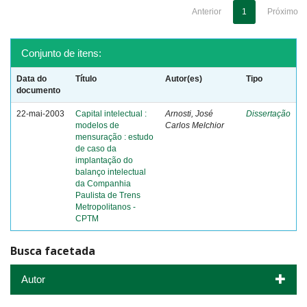
Anterior
1
Próximo
Conjunto de itens:
Data do
Título
Autor(es)
Tipo
documento
22-mai-2003
Capital intelectual :
Arnosti, José
Dissertação
modelos de
Carlos Melchior
mensuração : estudo
de caso da
implantação do
balanço intelectual
da Companhia
Paulista de Trens
Metropolitanos -
CPTM
Busca facetada
Autor