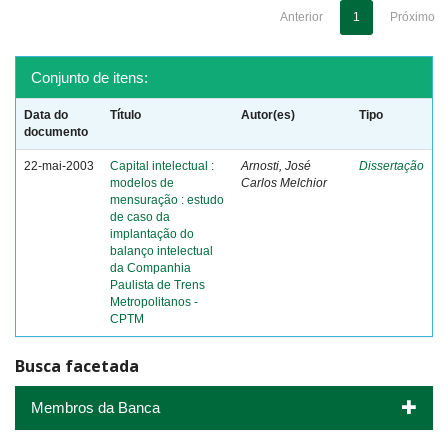
Anterior
1
Próximo
Conjunto de itens:
Data do
Título
Autor(es)
Tipo
documento
22-mai-2003
Capital intelectual :
Arnosti, José
Dissertação
modelos de
Carlos Melchior
mensuração : estudo
de caso da
implantação do
balanço intelectual
da Companhia
Paulista de Trens
Metropolitanos -
CPTM
Busca facetada
Membros da Banca