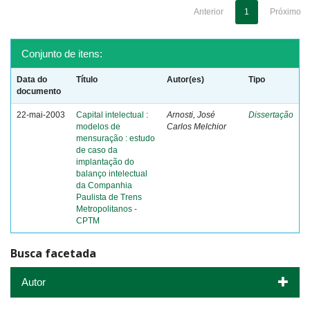
Anterior
1
Próximo
Conjunto de itens:
Data do
Título
Autor(es)
Tipo
documento
22-mai-2003
Capital intelectual :
Arnosti, José
Dissertação
modelos de
Carlos Melchior
mensuração : estudo
de caso da
implantação do
balanço intelectual
da Companhia
Paulista de Trens
Metropolitanos -
CPTM
Busca facetada
Autor