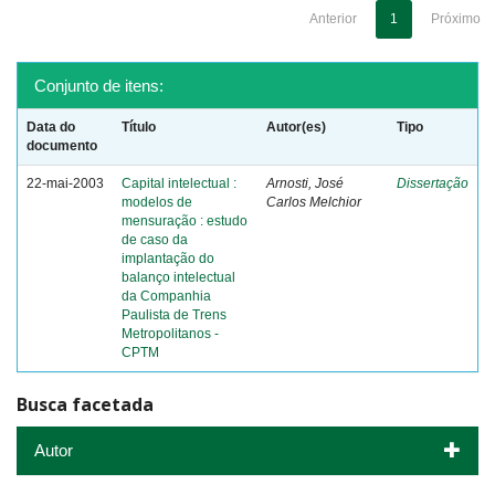
Anterior
1
Próximo
Conjunto de itens:
Data do
Título
Autor(es)
Tipo
documento
22-mai-2003
Capital intelectual :
Arnosti, José
Dissertação
modelos de
Carlos Melchior
mensuração : estudo
de caso da
implantação do
balanço intelectual
da Companhia
Paulista de Trens
Metropolitanos -
CPTM
Busca facetada
Autor