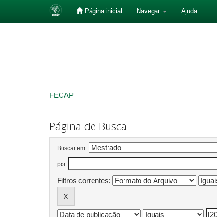
Página inicial
Navegar
Ajuda
Skip
navigation
FECAP
Página de Busca
Buscar em:
por
Filtros correntes: