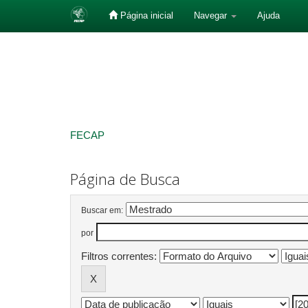
Página inicial
Navegar
Ajuda
Skip
navigation
FECAP
Página de Busca
Buscar em:
por
Filtros correntes: