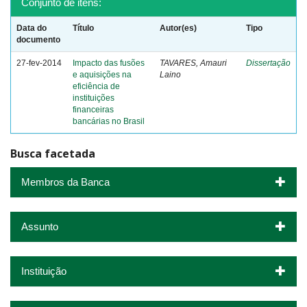
Conjunto de itens:
Data do
Título
Autor(es)
Tipo
documento
27-fev-2014
Impacto das fusões
TAVARES, Amauri
Dissertação
e aquisições na
Laino
eficiência de
instituições
financeiras
bancárias no Brasil
Busca facetada
Membros da Banca
Assunto
Instituição