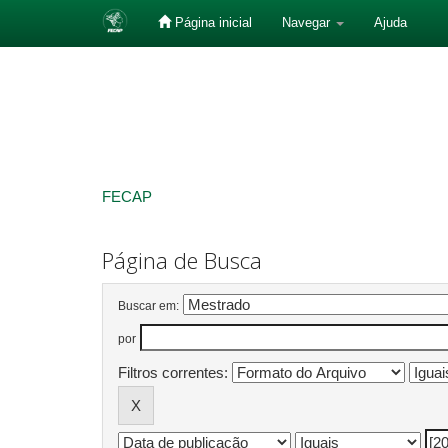
Página inicial
Navegar
Ajuda
Skip
navigation
FECAP
Página de Busca
Buscar em:
por
Filtros correntes: