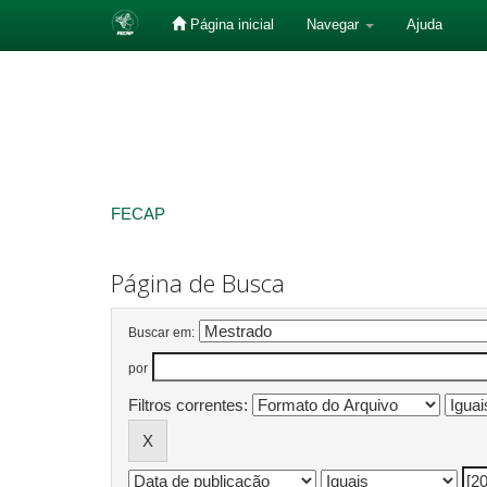
Página inicial
Navegar
Ajuda
Skip
navigation
FECAP
Página de Busca
Buscar em:
por
Filtros correntes: