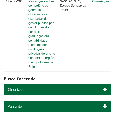
12-ago-2018
Percepções sobre
NASCIMENTO,
Dissertação
competências
Thyago Serique da
gerenciais
Costa
observadas e
esperadas do
gestor público por
concluintes do
curso de
graduação em
contabilidade
oferecido por
instituições
privadas de ensino
superior da região
metropoli-tana de
Belém
Busca facetada
Orientador
Assunto