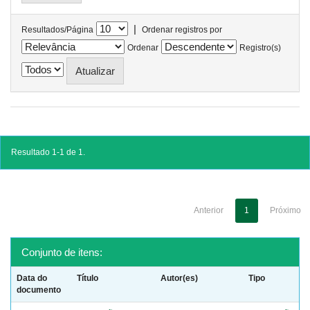
|
Resultados/Página
Ordenar registros por
Ordenar
Registro(s)
Resultado 1-1 de 1.
Anterior
1
Próximo
Conjunto de itens:
Data do
Título
Autor(es)
Tipo
documento