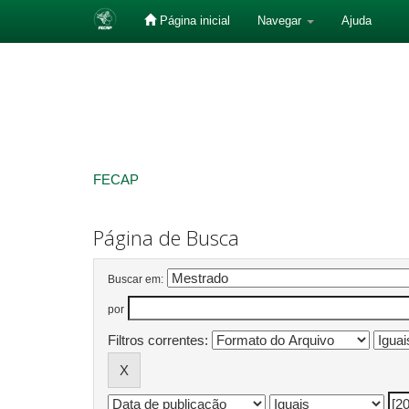
Página inicial
Navegar
Ajuda
Skip
navigation
FECAP
Página de Busca
Buscar em:
por
Filtros correntes: