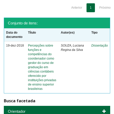
Anterior
1
Próximo
Conjunto de itens:
Data do
Título
Autor(es)
Tipo
documento
19-dez-2018
Percepções sobre
SOUZA, Luciana
Dissertação
funções e
Regina da Silva
competências do
coordenador como
gestor do curso de
graduação em
ciências contábeis
oferecido por
instituições privadas
de ensino superior
brasileiras
Busca facetada
Orientador