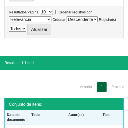
|
Resultados/Página
Ordenar registros por
Ordenar
Registro(s)
Resultado 1-1 de 1.
Anterior
1
Próximo
Conjunto de itens:
Data do
Título
Autor(es)
Tipo
documento