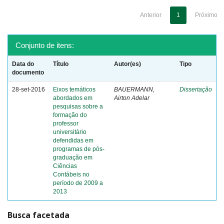
Anterior
1
Próximo
Conjunto de itens:
Data do
Título
Autor(es)
Tipo
documento
28-set-2016
Eixos temáticos
BAUERMANN,
Dissertação
abordados em
Airton Adelar
pesquisas sobre a
formação do
professor
universitário
defendidas em
programas de pós-
graduação em
Ciências
Contábeis no
período de 2009 a
2013
Busca facetada