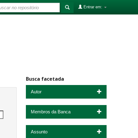
Entrar em:
Busca facetada
Autor
Membros da Banca
Assunto