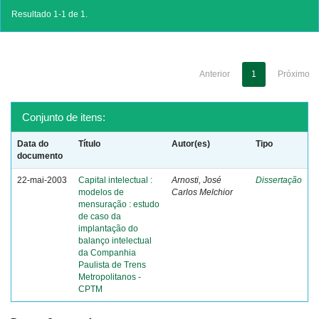
Resultado 1-1 de 1.
Anterior
1
Próximo
Conjunto de itens:
Data do
Título
Autor(es)
Tipo
documento
22-mai-2003
Capital intelectual :
Arnosti, José
Dissertação
modelos de
Carlos Melchior
mensuração : estudo
de caso da
implantação do
balanço intelectual
da Companhia
Paulista de Trens
Metropolitanos -
CPTM