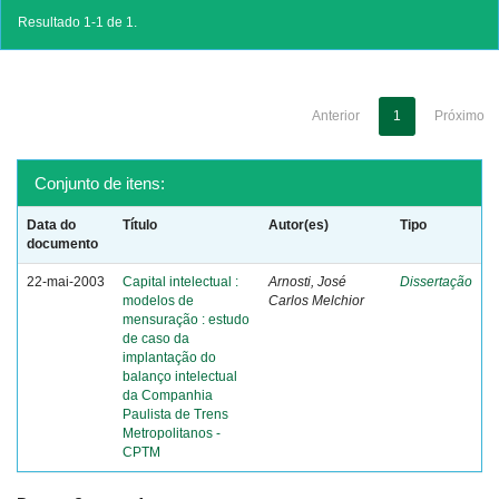
Resultado 1-1 de 1.
Anterior
1
Próximo
Conjunto de itens:
Data do
Título
Autor(es)
Tipo
documento
22-mai-2003
Capital intelectual :
Arnosti, José
Dissertação
modelos de
Carlos Melchior
mensuração : estudo
de caso da
implantação do
balanço intelectual
da Companhia
Paulista de Trens
Metropolitanos -
CPTM