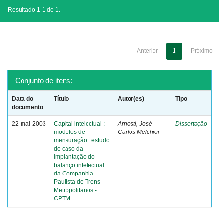
Resultado 1-1 de 1.
Anterior
1
Próximo
Conjunto de itens:
Data do
Título
Autor(es)
Tipo
documento
22-mai-2003
Capital intelectual :
Arnosti, José
Dissertação
modelos de
Carlos Melchior
mensuração : estudo
de caso da
implantação do
balanço intelectual
da Companhia
Paulista de Trens
Metropolitanos -
CPTM