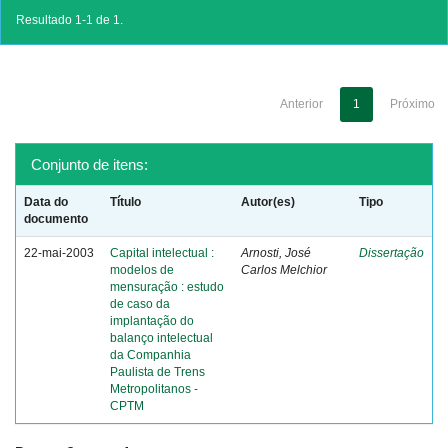
Resultado 1-1 de 1.
Anterior
1
Próximo
Conjunto de itens:
Data do
Título
Autor(es)
Tipo
documento
22-mai-2003
Capital intelectual :
Arnosti, José
Dissertação
modelos de
Carlos Melchior
mensuração : estudo
de caso da
implantação do
balanço intelectual
da Companhia
Paulista de Trens
Metropolitanos -
CPTM