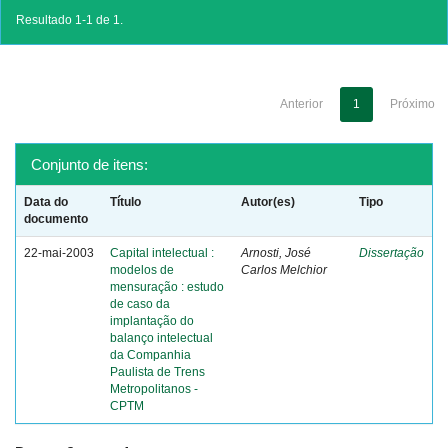
Resultado 1-1 de 1.
Anterior
1
Próximo
Conjunto de itens:
Data do
Título
Autor(es)
Tipo
documento
22-mai-2003
Capital intelectual :
Arnosti, José
Dissertação
modelos de
Carlos Melchior
mensuração : estudo
de caso da
implantação do
balanço intelectual
da Companhia
Paulista de Trens
Metropolitanos -
CPTM