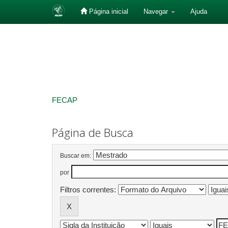
Página inicial
Navegar
Ajuda
Skip
navigation
FECAP
Página de Busca
Buscar em:
por
Filtros correntes: