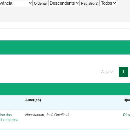
Ordenar
Registro(s)
Anterior
1
Autor(es)
Tip
lise das
Nascimento, José Orcélio do
Diss
s da empresa