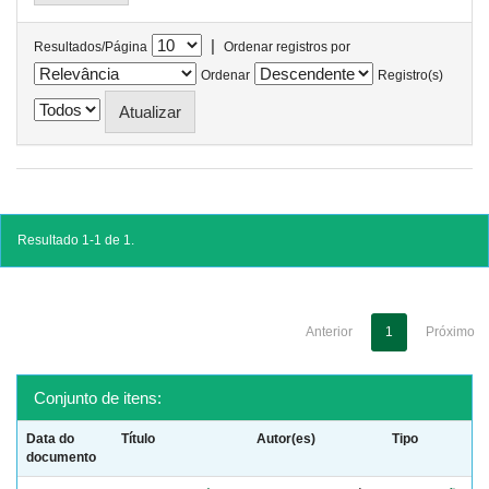
|
Resultados/Página
Ordenar registros por
Ordenar
Registro(s)
Resultado 1-1 de 1.
Anterior
1
Próximo
Conjunto de itens:
Data do
Título
Autor(es)
Tipo
documento