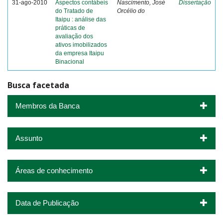
31-ago-2010
Aspectos contábeis
Nascimento, José
Dissertação
do Tratado de
Orcélio do
Itaipu : análise das
práticas de
avaliação dos
ativos imobilizados
da empresa Itaipu
Binacional
Busca facetada
Membros da Banca
Assunto
Áreas de conhecimento
Data de Publicação