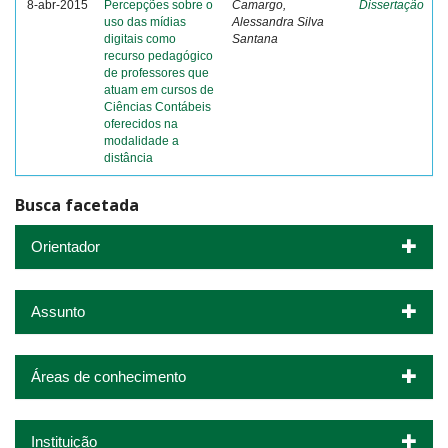
8-abr-2015
Percepções sobre o
Camargo,
Dissertação
uso das mídias
Alessandra Silva
digitais como
Santana
recurso pedagógico
de professores que
atuam em cursos de
Ciências Contábeis
oferecidos na
modalidade a
distância
Busca facetada
Orientador
Assunto
Áreas de conhecimento
Instituição