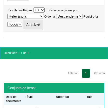
|
Resultados/Página
Ordenar registros por
Ordenar
Registro(s)
Resultado 1-1 de 1.
Anterior
1
Próximo
Conjunto de itens:
Data do
Título
Autor(es)
Tipo
documento