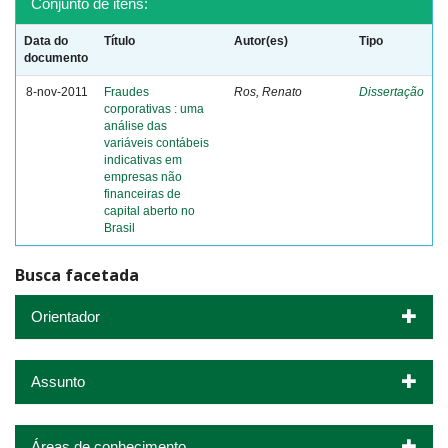
Conjunto de itens:
Data do
Título
Autor(es)
Tipo
documento
8-nov-2011
Fraudes
Ros, Renato
Dissertação
corporativas : uma
análise das
variáveis contábeis
indicativas em
empresas não
financeiras de
capital aberto no
Brasil
Busca facetada
Orientador
Assunto
Áreas de conhecimento