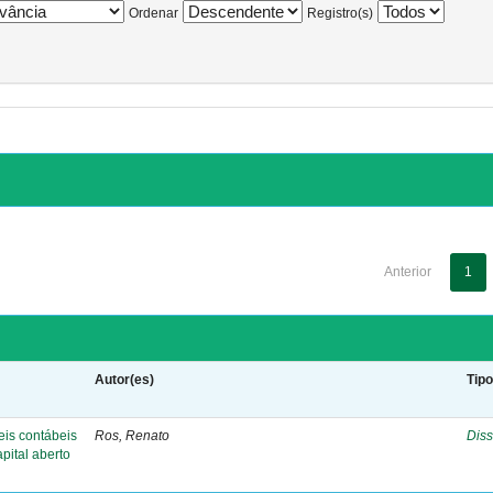
Ordenar
Registro(s)
Anterior
1
Autor(es)
Tip
eis contábeis
Ros, Renato
Diss
pital aberto