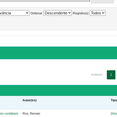
Ordenar
Registro(s)
Anterior
1
Autor(es)
Tip
eis contábeis
Ros, Renato
Diss