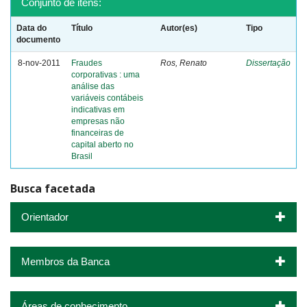
Conjunto de itens:
Data do
Título
Autor(es)
Tipo
documento
8-nov-2011
Fraudes
Ros, Renato
Dissertação
corporativas : uma
análise das
variáveis contábeis
indicativas em
empresas não
financeiras de
capital aberto no
Brasil
Busca facetada
Orientador
Membros da Banca
Áreas de conhecimento