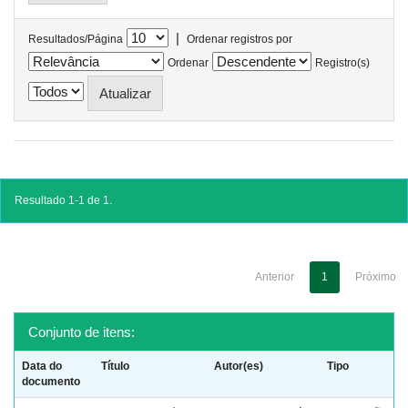
|
Resultados/Página
Ordenar registros por
Ordenar
Registro(s)
Resultado 1-1 de 1.
Anterior
1
Próximo
Conjunto de itens:
Data do
Título
Autor(es)
Tipo
documento