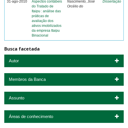
31-ago-2010
Aspectos contábeis
Nascimento, José
Dissertação
do Tratado de
Orcélio do
Itaipu : análise das
práticas de
avaliação dos
ativos imobilizados
da empresa Itaipu
Binacional
Busca facetada
Autor
Membros da Banca
Assunto
Áreas de conhecimento