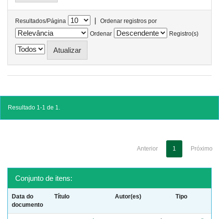
|
Resultados/Página
Ordenar registros por
Ordenar
Registro(s)
Resultado 1-1 de 1.
Anterior
1
Próximo
Conjunto de itens:
Data do
Título
Autor(es)
Tipo
documento