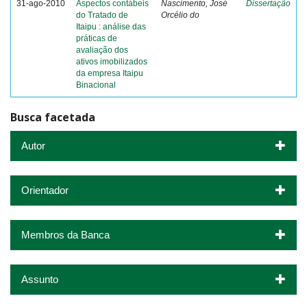
31-ago-2010
Aspectos contábeis
Nascimento, José
Dissertação
do Tratado de
Orcélio do
Itaipu : análise das
práticas de
avaliação dos
ativos imobilizados
da empresa Itaipu
Binacional
Busca facetada
Autor
Orientador
Membros da Banca
Assunto