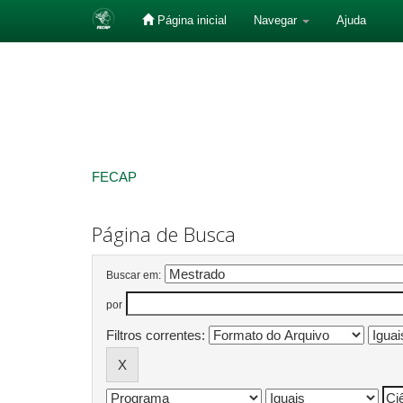
Página inicial
Navegar
Ajuda
Skip
navigation
FECAP
Página de Busca
Buscar em:
por
Filtros correntes: