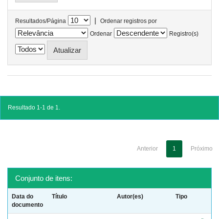
|
Resultados/Página
Ordenar registros por
Ordenar
Registro(s)
Resultado 1-1 de 1.
Anterior
1
Próximo
Conjunto de itens:
Data do
Título
Autor(es)
Tipo
documento